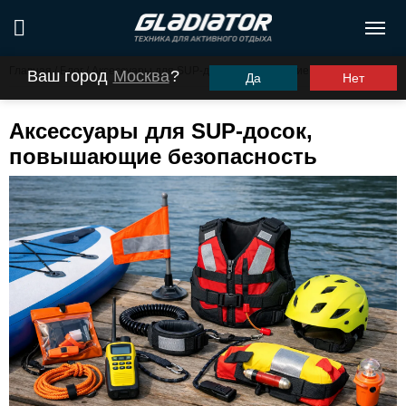
Главная
/
Блог
/
Аксессуары для SUP-досок, повышающие безопасность
Ваш город
Москва
?
Да
Нет
Аксессуары для SUP-досок,
повышающие безопасность