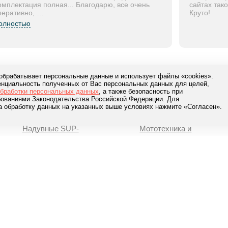
омплектация полная... Благодарю, все очень
сайтах так
перативно, …
Круто!
олностью
 обрабатывает персональные данные и использует файлы «cookies».
нциальность полученных от Вас персональных данных для целей,
8-800-777-84-76
обработки персональных данных
, а также безопасность при
ебованиями Законодательства Российской Федерации. Для
Звонки по России
Заказать звонок
а обработку данных на указанных выше условиях нажмите «Согласен».
Надувные SUP-
Мототехника и
доски
прицепы
Gladiator
Квадроциклы ATV
Anomy
Мотовездеходы UTV
Aqua Arrow
Снегоходы
Adventum
Мотобуксировщики
Мотоциклы