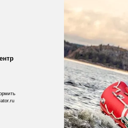
ентр
формить
ator.ru