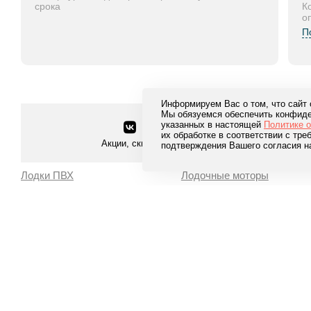
срока
К
о
П
Информируем Вас о том, что сайт
Мы обязуемся обеспечить конфиде
указанных в настоящей
Политике 
их обработке в соответствии с тр
Акции, скидки и многое другое
подтверждения Вашего согласия н
Лодки ПВХ
Лодочные моторы
Пайольное дно
Двухтактные
Надувное дно НДНД
Четырехтактные
RIB
Водометные Jet