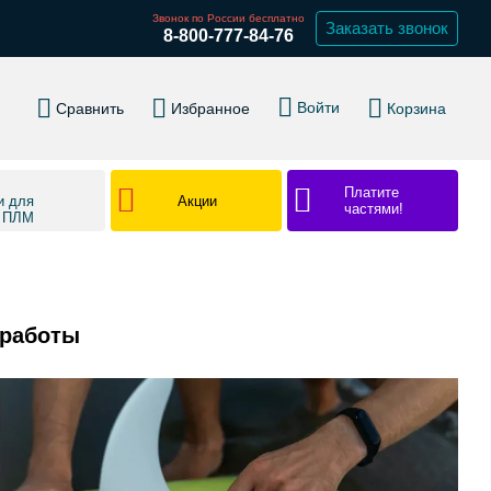
Звонок по России бесплатно
Заказать звонок
8-800-777-84-76
Войти
Сравнить
Избранное
Корзина
Платите
Акции
и для
частями!
в ПЛМ
 работы