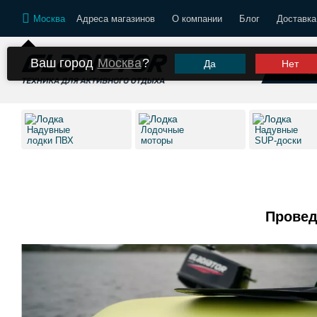
Москва
Адреса магазинов
О компании
Блог
Доставка
Ваш город
Москва
?
Да
Нет
К
Надувные
Лодочные
Надувные
лодки ПВХ
моторы
SUP-доски
Провед