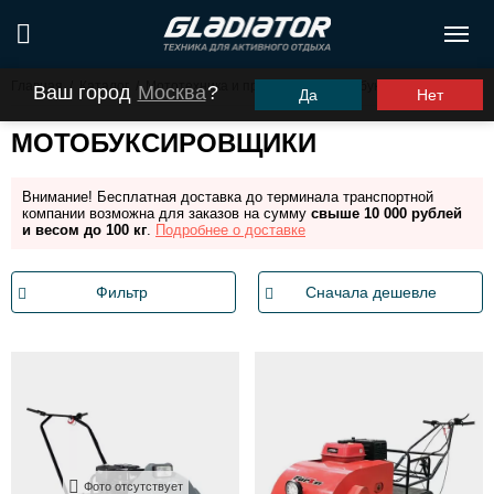
Главная
/
Каталог
/
Мототехника и прицепы
/
Мотобуксировщики
Ваш город
Москва
?
Да
Нет
МОТОБУКСИРОВЩИКИ
Внимание! Бесплатная доставка до терминала транспортной
компании возможна для заказов на сумму
свыше 10 000 рублей
и весом до 100 кг
.
Подробнее о доставке
Фильтр
Сначала дешевле
Фото отсутствует