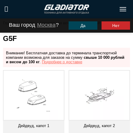
Главная
/
Каталог
/
Запчасти для моторов ПЛМ
/
G5F
Ваш город
Москва
?
Да
Нет
G5F
Внимание! Бесплатная доставка до терминала транспортной
компании возможна для заказов на сумму
свыше 10 000 рублей
и весом до 100 кг
.
Подробнее о доставке
Дейдвуд, капот 1
Дейдвуд, капот 2