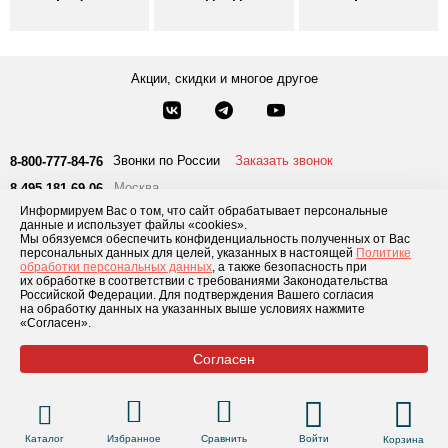
Акции, скидки и многое другое
Звонки по России
Заказать звонок
8-800-777-84-76
Москва
8 495 181-69-06
Информируем Вас о том, что сайт обрабатывает персональные
данные и использует файлы «cookies».
Каталог товаров
О компании
Доставка и оплата
Блог
Отзывы
Мы обязуемся обеспечить конфиденциальность полученных от Вас
персональных данных для целей, указанных в настоящей
Политике
обработки персональных данных
, а также безопасность при
Условия рассрочки
Контакты
их обработке в соответствии с требованиями Законодательства
Российской Федерации. Для подтверждения Вашего согласия
на обработку данных на указанных выше условиях нажмите
«Согласен».
© 2026 «GLADIATOR»
Согласен
Каталог
Избранное
Сравнить
Войти
Корзина