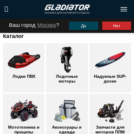
Главная
/
Каталог
Ваш город
Москва
?
Да
Нет
Каталог
Лодки ПВХ
Лодочные
Надувные SUP-
моторы
доски
Мототехника и
Аксессуары и
Запчасти для
прицепы
одежда
моторов ПЛМ