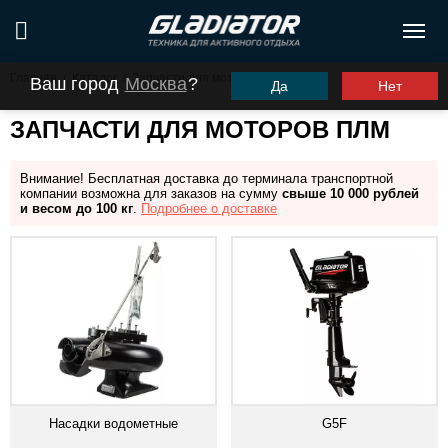
Главная
/
Каталог
/
Запчасти для моторов ПЛМ
Ваш город
Москва
?
Да
Нет
ЗАПЧАСТИ ДЛЯ МОТОРОВ ПЛМ
Внимание! Бесплатная доставка до терминала транспортной
компании возможна для заказов на сумму
свыше 10 000 рублей
и весом до 100 кг
.
Подробнее о доставке
Насадки водометные
G5F