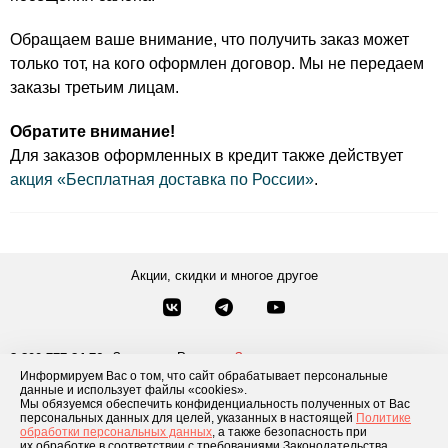
Обращаем ваше внимание, что получить заказ может
только тот, на кого оформлен договор. Мы не передаем
заказы третьим лицам.
Обратите внимание!
Для заказов оформленных в кредит также действует
акция «Бесплатная доставка по России»
.
Акции, скидки и многое другое
Звонки по России
Заказать звонок
8-800-777-84-76
Информируем Вас о том, что сайт обрабатывает персональные
Москва
8 495 181-69-06
данные и использует файлы «cookies».
Мы обязуемся обеспечить конфиденциальность полученных от Вас
персональных данных для целей, указанных в настоящей
Политике
обработки персональных данных
, а также безопасность при
Каталог товаров
О компании
Доставка и оплата
Блог
Отзывы
их обработке в соответствии с требованиями Законодательства