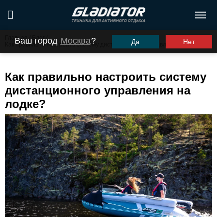
Главная
/
Блог
/
Ваш город
Москва
?
Да
Нет
Как правильно настроить систему дистанционного управления на лодке?
Как правильно настроить систему
дистанционного управления на
лодке?