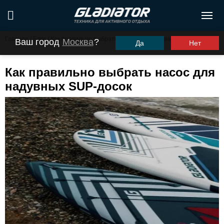
Главная
/
Блог
/
Как правильно выбрать насос для надувных SUP-досок
Ваш город
Москва
?
Да
Нет
Как правильно выбрать насос для
надувных SUP-досок