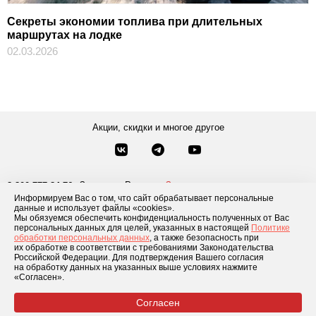
Секреты экономии топлива при длительных
маршрутах на лодке
02.03.2026
Акции, скидки и многое другое
Звонки по России
Заказать звонок
8-800-777-84-76
Информируем Вас о том, что сайт обрабатывает персональные
Москва
8 495 181-69-06
данные и использует файлы «cookies».
Мы обязуемся обеспечить конфиденциальность полученных от Вас
персональных данных для целей, указанных в настоящей
Политике
обработки персональных данных
, а также безопасность при
Каталог товаров
О компании
Доставка и оплата
Блог
Отзывы
их обработке в соответствии с требованиями Законодательства
Российской Федерации. Для подтверждения Вашего согласия
Условия рассрочки
Контакты
на обработку данных на указанных выше условиях нажмите
«Согласен».
Согласен
© 2026 «GLADIATOR»