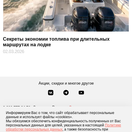
Секреты экономии топлива при длительных
маршрутах на лодке
02.03.2026
Акции, скидки и многое другое
Звонки по России
Заказать звонок
8-800-777-84-76
Информируем Вас о том, что сайт обрабатывает персональные
Москва
8 495 181-69-06
данные и использует файлы «cookies».
Мы обязуемся обеспечить конфиденциальность полученных от Вас
персональных данных для целей, указанных в настоящей
Политике
обработки персональных данных
, а также безопасность при
Каталог товаров
О компании
Доставка и оплата
Блог
Отзывы