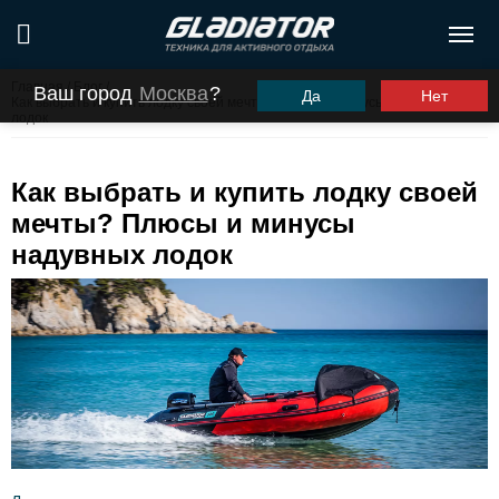
Главная
/
Блог
/
Ваш город
Москва
?
Да
Нет
Как выбрать и купить лодку своей мечты? Плюсы и минусы надувных
лодок
Как выбрать и купить лодку своей
мечты? Плюсы и минусы
надувных лодок