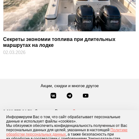
Секреты экономии топлива при длительных
маршрутах на лодке
02.03.2026
Акции, скидки и многое другое
Звонки по России
Заказать звонок
8-800-777-84-76
Информируем Вас о том, что сайт обрабатывает персональные
Москва
8 495 181-69-06
данные и использует файлы «cookies».
Мы обязуемся обеспечить конфиденциальность полученных от Вас
персональных данных для целей, указанных в настоящей
Политике
обработки персональных данных
, а также безопасность при
Каталог товаров
О компании
Доставка и оплата
Блог
Отзывы
их обработке в соответствии с требованиями Законодательства