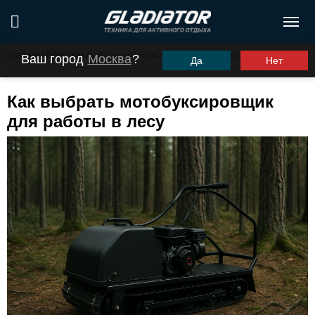
Главная
/
Блог
/
Как выбрать мотобуксировщик для работы в лесу
Ваш город
Москва
?
Да
Нет
Как выбрать мотобуксировщик
для работы в лесу