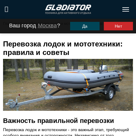
Главная
/
Блог
/
Перевозка лодок и мототехники: правила и советы
Ваш город
Москва
?
Да
Нет
Перевозка лодок и мототехники:
правила и советы
Важность правильной перевозки
Перевозка лодок и мототехники - это важный этап, требующий
особого внимания и осторожности. Независимо от того,