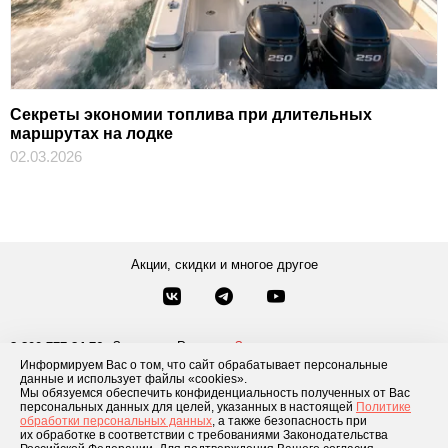
Секреты экономии топлива при длительных
маршрутах на лодке
02.03.2026
Акции, скидки и многое другое
Звонки по России
Заказать звонок
8-800-777-84-76
Информируем Вас о том, что сайт обрабатывает персональные
Москва
8 495 181-69-06
данные и использует файлы «cookies».
Мы обязуемся обеспечить конфиденциальность полученных от Вас
персональных данных для целей, указанных в настоящей
Политике
обработки персональных данных
, а также безопасность при
Каталог товаров
О компании
Доставка и оплата
Блог
Отзывы
их обработке в соответствии с требованиями Законодательства