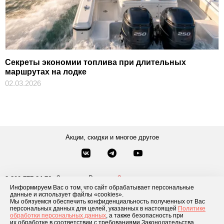
Секреты экономии топлива при длительных
маршрутах на лодке
02.03.2026
Акции, скидки и многое другое
Звонки по России
Заказать звонок
8-800-777-84-76
Информируем Вас о том, что сайт обрабатывает персональные
Москва
8 495 181-69-06
данные и использует файлы «cookies».
Мы обязуемся обеспечить конфиденциальность полученных от Вас
персональных данных для целей, указанных в настоящей
Политике
обработки персональных данных
, а также безопасность при
Каталог товаров
О компании
Доставка и оплата
Блог
Отзывы
их обработке в соответствии с требованиями Законодательства