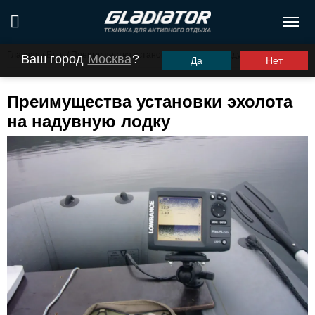
Главная
/
Блог
/
Преимущества установки эхолота на надувную лодку
Ваш город
Москва
?
Да
Нет
Преимущества установки эхолота
на надувную лодку