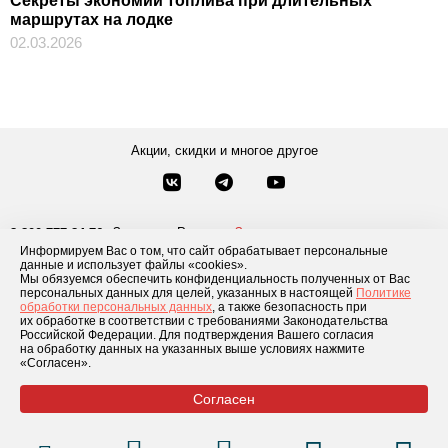
Секреты экономии топлива при длительных
маршрутах на лодке
02.03.2026
Акции, скидки и многое другое
Звонки по России
Заказать звонок
8-800-777-84-76
Информируем Вас о том, что сайт обрабатывает персональные
Москва
8 495 181-69-06
данные и использует файлы «cookies».
Мы обязуемся обеспечить конфиденциальность полученных от Вас
персональных данных для целей, указанных в настоящей
Политике
обработки персональных данных
, а также безопасность при
Каталог товаров
О компании
Доставка и оплата
Блог
Отзывы
их обработке в соответствии с требованиями Законодательства
Российской Федерации. Для подтверждения Вашего согласия
Условия рассрочки
Контакты
на обработку данных на указанных выше условиях нажмите
«Согласен».
Согласен
© 2026 «GLADIATOR»