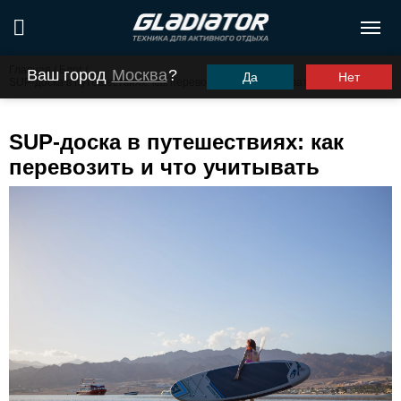
Главная
/
Блог
/
Ваш город
Москва
?
Да
Нет
SUP-доска в путешествиях: как перевозить и что учитывать
SUP-доска в путешествиях: как
перевозить и что учитывать