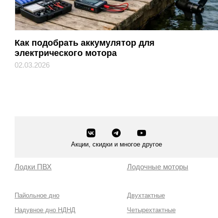
Как подобрать аккумулятор для
электрического мотора
02.03.2026
Акции, скидки и многое другое
Лодки ПВХ
Лодочные моторы
Пайольное дно
Двухтактные
Надувное дно НДНД
Четырехтактные