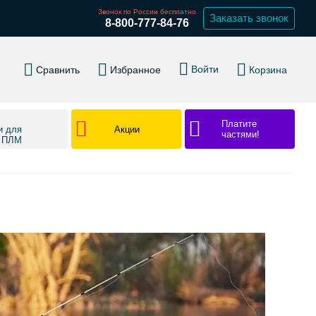
Звонок по России бесплатно
Заказать звонок
8-800-777-84-76
Войти
Сравнить
Избранное
Корзина
Платите
Акции
и для
частями!
в ПЛМ