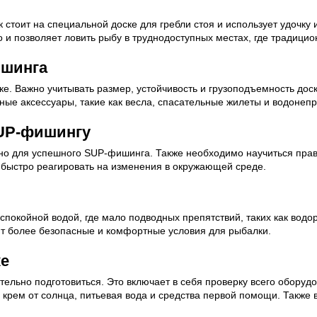
стоит на специальной доске для гребли стоя и использует удочку и
о и позволяет ловить рыбу в труднодоступных местах, где традиц
ишинга
. Важно учитывать размер, устойчивость и грузоподъемность доски
ые аксессуары, такие как весла, спасательные жилеты и водонеп
SUP-фишингу
но для успешного SUP-фишинга. Также необходимо научиться прави
 быстро реагировать на изменения в окружающей среде.
спокойной водой, где мало подводных препятствий, таких как водо
ит более безопасные и комфортные условия для рыбалки.
ке
ельно подготовиться. Это включает в себя проверку всего оборудо
й крем от солнца, питьевая вода и средства первой помощи. Также