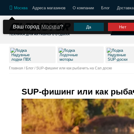
Москва
Адреса магазинов
О компании
Блог
Доставка
Ваш город
Москва
?
Да
Нет
К
Надувные
Лодочные
Надувные
лодки ПВХ
моторы
SUP-доски
Главная
/
Блог
/
SUP-фишинг или как рыбачить на Сап доске
SUP-фишинг или как рыбач