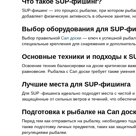
Что такое SUP-фишинг?
SUP-фишинг — это процесс рыбалки, при котором рыбак 
добавляет физическую активность в обычное занятие, н
Выбор оборудования для SUP-ф
Выбор правильной
Сап доски
— ключ к успешной рыбалке
специальные крепления для снаряжения и дополнительн
Основные техники и подходы к 
Освоение техник балансировки на доске критически важ
равновесие. Рыбалка с Сап доски требует также умения
Лучшие места для SUP-фишинга
Для SUP -фишинга идеально подходят места с чистой и 
защищённые от сильных ветров и течений, что обеспеч
Подготовка к рыбалке на Сап дос
Перед тем как отправиться на рыбалку, необходимо тщат
также подготовку личных предметов, таких как защитны
регуляциями рыбалки.