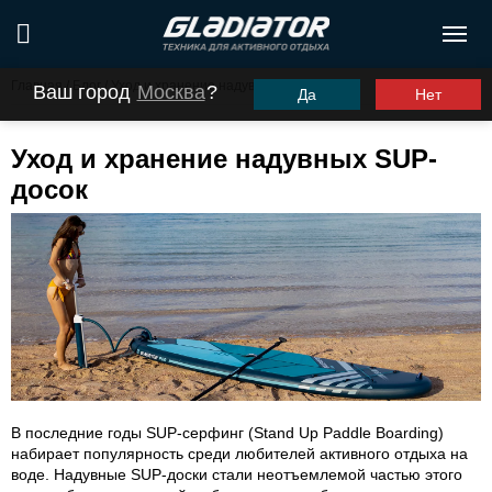
Главная
/
Блог
/
Уход и хранение надувных SUP-досок
Ваш город
Москва
?
Да
Нет
Уход и хранение надувных SUP-
досок
В последние годы SUP-серфинг (Stand Up Paddle Boarding)
набирает популярность среди любителей активного отдыха на
воде. Надувные SUP-доски стали неотъемлемой частью этого