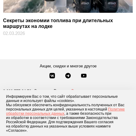
Секреты экономии топлива при длительных
маршрутах на лодке
02.03.2026
Акции, скидки и многое другое
Звонки по России
Заказать звонок
8-800-777-84-76
Информируем Вас о том, что сайт обрабатывает персональные
Москва
8 495 181-69-06
данные и использует файлы «cookies».
Мы обязуемся обеспечить конфиденциальность полученных от Вас
персональных данных для целей, указанных в настоящей
Политике
обработки персональных данных
, а также безопасность при
Каталог товаров
О компании
Доставка и оплата
Блог
Отзывы
их обработке в соответствии с требованиями Законодательства
Российской Федерации. Для подтверждения Вашего согласия
Условия рассрочки
Контакты
на обработку данных на указанных выше условиях нажмите
«Согласен».