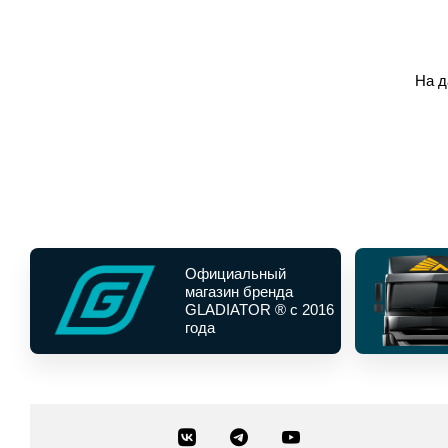
На д
Официальный
магазин бренда
GLADIATOR ® с 2016
года