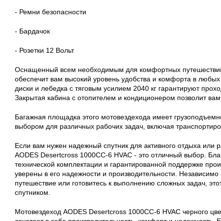
- Ремни безопасности
- Бардачок
- Розетки 12 Вольт
Оснащенный всем необходимым для комфортных путешествий 
обеспечит вам высокий уровень удобства и комфорта в любых
диски и лебедка с тяговым усилием 2040 кг гарантируют прохо
Закрытая кабина с отопителем и кондиционером позволит вам
Багажная площадка этого мотовездехода имеет грузоподъемнос
выбором для различных рабочих задач, включая транспортиров
Если вам нужен надежный спутник для активного отдыха или р
AODES Desertcross 1000CC-6 HVAC - это отличный выбор. Бл
технической комплектации и гарантированной поддержке произ
уверены в его надежности и производительности. Независимо о
путешествие или готовитесь к выполнению сложных задач, это
спутником.
Мотовездеход AODES Desertcross 1000CC-6 HVAC черного цвет
сочетает в себе производительность, комфорт и надежность. 