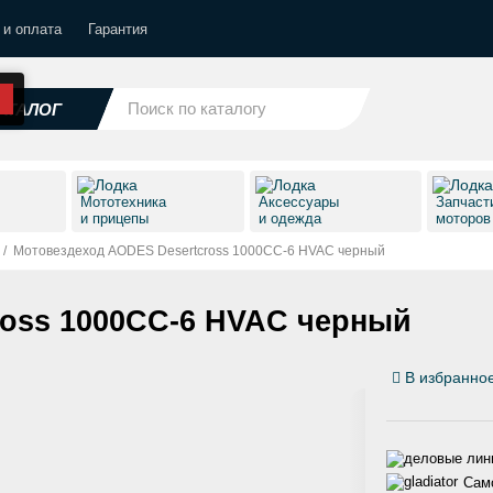
 и оплата
Гарантия
АТАЛОГ
Мототехника
Аксессуары
Запчаст
и прицепы
и одежда
моторо
/
Мотовездеход AODES Desertcross 1000CC-6 HVAC черный
ross 1000CC-6 HVAC черный
В избранно
Само