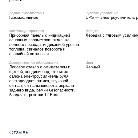
Задние амортизаторы
Рулевое управление
Газомаслянные
EPS — электроусилитель 
Комбинация приборов
Лебедка
Приборная панель с индикацией
Лебедка с тяговым усилием
основных параметров: вкл/выкл
полного привода, индикацией уровня
топлива, сигналов поворота и
аварийной остановки.
Дополнительное оборудование
Цвет
Лобовое стекло с омывателем и
Черный
щеткой, кондиционер, отопитель
салона,электроусилитель руля,
cветодиодная оптика, звуковой
сигнал, сигналыповорота, зеркала
заднего вида, ремни безопасности,
бардачок, розетки 12 Вольт
Отзывы