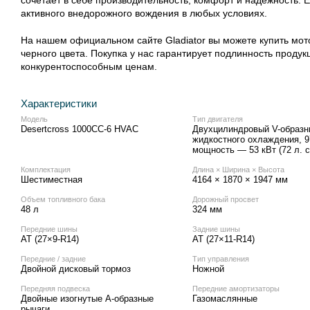
активного внедорожного вождения в любых условиях.
На нашем официальном сайте Gladiator вы можете купить мо
черного цвета. Покупка у нас гарантирует подлинность проду
конкурентоспособным ценам.
Характеристики
Модель
Тип двигателя
Desertcross 1000CC-6 HVAC
Двухцилиндровый V-образн
жидкостного охлаждения, 9
мощность — 53 кВт (72 л. с
Комплектация
Длина × Ширина × Высота
Шестиместная
4164 × 1870 × 1947 мм
Объем топливного бака
Дорожный просвет
48 л
324 мм
Передние шины
Задние шины
AT (27×9-R14)
AT (27×11-R14)
Передние / задние
Тип управления
Двойной дисковый тормоз
Ножной
Передняя подвеска
Передние амортизаторы
Двойные изогнутые А-образные
Газомаслянные
рычаги