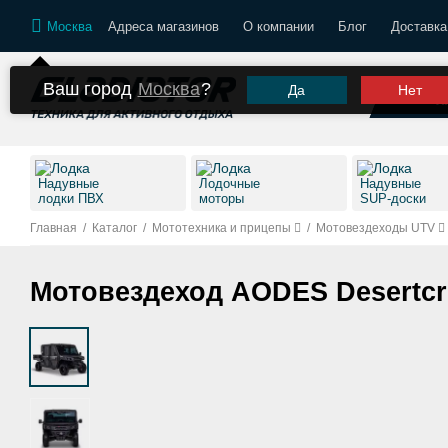
Москва
Адреса магазинов
О компании
Блог
Доставка
Ваш город
Москва
?
Да
Нет
К
Надувные
Лодочные
Надувные
лодки ПВХ
моторы
SUP-доски
Главная
/
Каталог
/
Мототехника и прицепы
/
Мотовездеходы UTV
Мотовездеход AODES Desertc