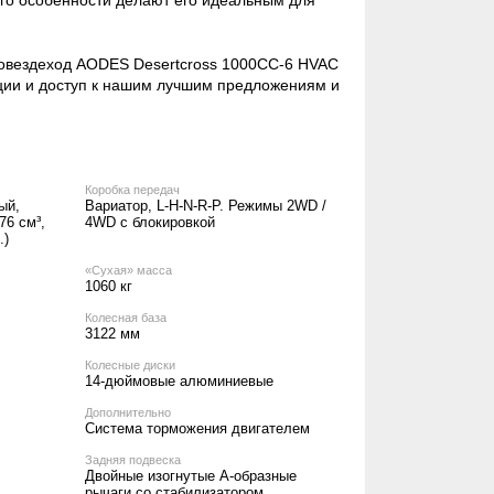
товездеход AODES Desertcross 1000CC-6 HVAC
кции и доступ к нашим лучшим предложениям и
Коробка передач
ый,
Вариатор, L-H-N-R-P. Режимы 2WD /
76 см³,
4WD с блокировкой
.)
«Сухая» масса
1060 кг
Колесная база
3122 мм
Колесные диски
14-дюймовые алюминиевые
Дополнительно
Система торможения двигателем
Задняя подвеска
Двойные изогнутые А-образные
рычаги со стабилизатором