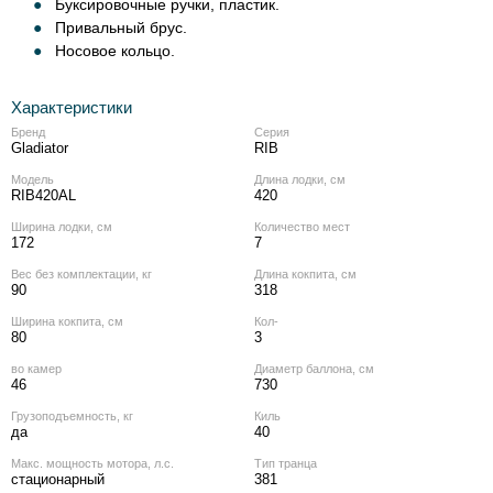
Буксировочные ручки, пластик.
Привальный брус.
Носовое кольцо.
Характеристики
Бренд
Серия
Gladiator
RIB
Модель
Длина лодки, см
RIB420AL
420
Ширина лодки, см
Количество мест
172
7
Вес без комплектации, кг
Длина кокпита, см
90
318
Ширина кокпита, см
Кол‑
80
3
во камер
Диаметр баллона, см
46
730
Грузоподъемность, кг
Киль
да
40
Макс. мощность мотора, л.с.
Тип транца
стационарный
381