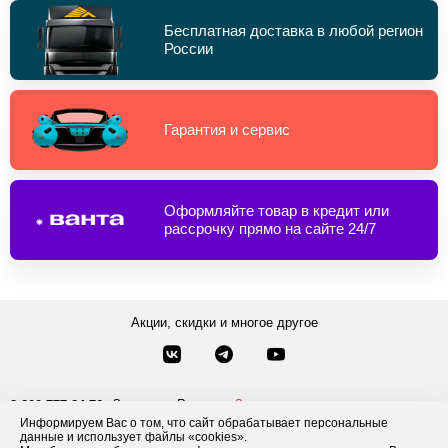
Бесплатная доставка в любой регион
России
Гарантия и сервис
Оформляйте товар в кредит или
рассрочку прямо на сайте 24/7
Акции, скидки и многое другое
Звонки по России
Заказать звонок
8-800-777-84-76
Информируем Вас о том, что сайт обрабатывает персональные
Москва
8 495 181-69-06
данные и использует файлы «cookies».