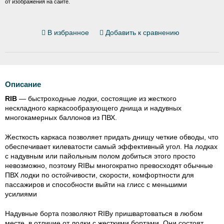
от изображения на сайте.
В избранное
Добавить к сравнению
Описание
RIB
— быстроходные лодки, состоящие из жесткого
нескладного каркасообразующего днища и надувных
многокамерных баллонов из ПВХ.
Жесткость каркаса позволяет придать днищу четкие обводы, что
обеспечивает килеватости самый эффективный угол. На лодках
с надувным или пайольным полом добиться этого просто
невозможно, поэтому RIBы многократно превосходят обычные
ПВХ лодки по остойчивости, скорости, комфортности для
пассажиров и способности выйти на глисс с меньшими
усилиями
Надувные борта позволяют RIBу пришвартоваться в любом
месте, в отличие от лодки с жесткими бортами. Они состоят