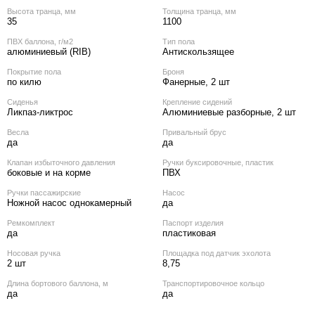
Высота транца, мм
Толщина транца, мм
35
1100
ПВХ баллона, г/м2
Тип пола
алюминиевый (RIB)
Антискользящее
Покрытие пола
Броня
по килю
Фанерные, 2 шт
Сиденья
Крепление сидений
Ликпаз-ликтрос
Алюминиевые разборные, 2 шт
Весла
Привальный брус
да
да
Клапан избыточного давления
Ручки буксировочные, пластик
боковые и на корме
ПВХ
Ручки пассажирские
Насос
Ножной насос однокамерный
да
Ремкомплект
Паспорт изделия
да
пластиковая
Носовая ручка
Площадка под датчик эхолота
2 шт
8,75
Длина бортового баллона, м
Транспортировочное кольцо
да
да