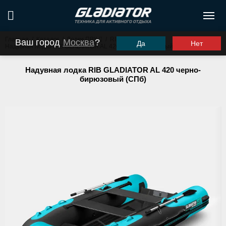
Главная
/
Каталог
/
Лодки ПВХ
/
RIB
/
Ваш город
Москва
?
Да
Нет
Надувная лодка RIB GLADIATOR AL 420 черно-бирюзовый (СПб)
Надувная лодка RIB GLADIATOR AL 420 черно-
бирюзовый (СПб)