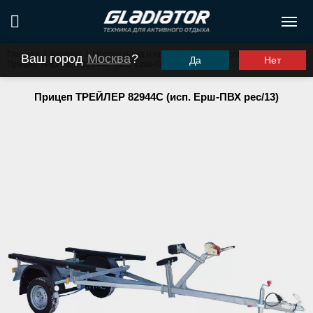
Главная
/
Каталог
/
Мототехника и прицепы
/
Прицепы
/
Ваш город
Москва
?
Да
Нет
Прицеп ТРЕЙЛЕР 82944С (исп. Ерш-ПВХ рес/13)
Прицеп ТРЕЙЛЕР 82944С (исп. Ерш-ПВХ рес/13)