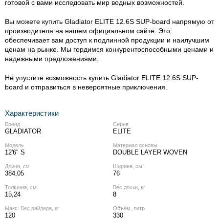
готовой с вами исследовать мир водных возможностей.
Вы можете купить Gladiator ELITE 12.6S SUP-board напрямую от
производителя на нашем официальном сайте. Это
обеспечивает вам доступ к подлинной продукции и наилучшим
ценам на рынке. Мы гордимся конкурентоспособными ценами и
надежными предложениями.
Не упустите возможность купить Gladiator ELITE 12.6S SUP-
board и отправиться в невероятные приключения.
Характеристики
Бренд
Серия
GLADIATOR
ELITE
Модель
Материал основы
12'6" S
DOUBLE LAYER WOVEN
Длина, см
Ширина, см
384,05
76
Толщина, см
Вес доски, кг
15,24
8
Макс. Вес райдера, кг
Объём, литр
120
330