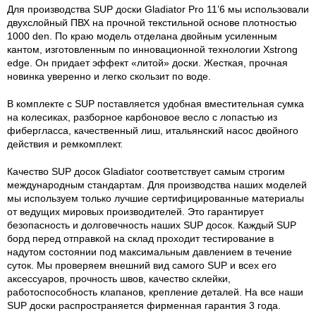
Для производства SUP доски Gladiator Pro 11’6 мы использовали
двухслойный ПВХ на прочной текстильной основе плотностью
1000 den. По краю модель отделана двойным усиленным
кантом, изготовленным по инновационной технологии Xstrong
edge. Он придает эффект «литой» доски. Жесткая, прочная
новинка уверенно и легко скользит по воде.
В комплекте с SUP поставляется удобная вместительная сумка
на колесиках, разборное карбоновое весло с лопастью из
фибергласса, качественный лиш, итальянский насос двойного
действия и ремкомплект.
Качество SUP досок Gladiator соответствует самым строгим
международным стандартам. Для производства наших моделей
мы используем только лучшие сертифицированные материалы
от ведущих мировых производителей. Это гарантирует
безопасность и долговечность наших SUP досок. Каждый SUP
борд перед отправкой на склад проходит тестирование в
надутом состоянии под максимальным давлением в течение
суток. Мы проверяем внешний вид самого SUP и всех его
аксессуаров, прочность швов, качество склейки,
работоспособность клапанов, крепление деталей. На все наши
SUP доски распространяется фирменная гарантия 3 года.