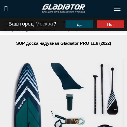
Главная
/
Каталог
/
Надувные SUP-доски
/
Gladiator
/
Ваш город
Москва
?
Да
Нет
Коллекция SUP 2022-2023
/
Pro
/
SUP доска надувная Gladiator PRO 11.6 (2022)
SUP доска надувная Gladiator PRO 11.6 (2022)