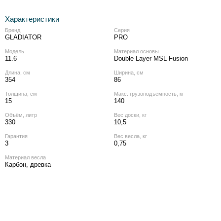
Характеристики
Бренд
Серия
GLADIATOR
PRO
Модель
Материал основы
11.6
Double Layer MSL Fusion
Длина, см
Ширина, см
354
86
Толщина, см
Макс. грузоподъемность, кг
15
140
Объём, литр
Вес доски, кг
330
10,5
Гарантия
Вес весла, кг
3
0,75
Материал весла
Карбон, древка