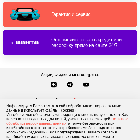
Гарантия и сервис
Оформляйте товар в кредит или
рассрочку прямо на сайте 24/7
Акции, скидки и многое другое
Звонки по России
Заказать звонок
8-800-777-84-76
Информируем Вас о том, что сайт обрабатывает персональные
Москва
8 495 181-69-06
данные и использует файлы «cookies».
Мы обязуемся обеспечить конфиденциальность полученных от Вас
персональных данных для целей, указанных в настоящей
Политике
обработки персональных данных
, а также безопасность при
Каталог товаров
О компании
Доставка и оплата
Блог
Отзывы
их обработке в соответствии с требованиями Законодательства
Российской Федерации. Для подтверждения Вашего согласия
Условия рассрочки
Контакты
на обработку данных на указанных выше условиях нажмите