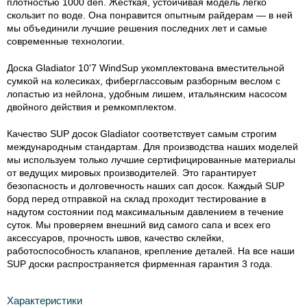
плотностью 1000 den. Жесткая, устойчивая модель легко
скользит по воде. Она понравится опытным райдерам — в ней
мы объединили лучшие решения последних лет и самые
современные технологии.
Доска Gladiator 10'7 WindSup укомплектована вместительной
сумкой на колесиках, фиберглассовым разборным веслом с
лопастью из нейлона, удобным лишем, итальянским насосом
двойного действия и ремкомплектом.
Качество SUP досок Gladiator соответствует самым строгим
международным стандартам. Для производства наших моделей
мы используем только лучшие сертифицированные материалы
от ведущих мировых производителей. Это гарантирует
безопасность и долговечность наших сап досок. Каждый SUP
борд перед отправкой на склад проходит тестирование в
надутом состоянии под максимальным давлением в течение
суток. Мы проверяем внешний вид самого сапа и всех его
аксессуаров, прочность швов, качество склейки,
работоспособность клапанов, крепление деталей. На все наши
SUP доски распространяется фирменная гарантия 3 года.
Характеристики