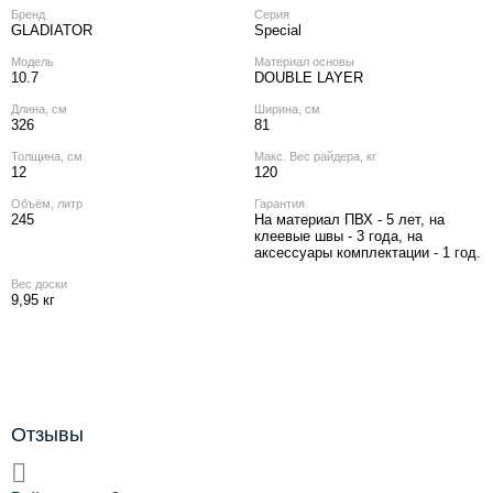
Бренд
Серия
GLADIATOR
Special
Модель
Материал основы
10.7
DOUBLE LAYER
Длина, см
Ширина, см
326
81
Толщина, см
Макс. Вес райдера, кг
12
120
Объём, литр
Гарантия
245
На материал ПВХ - 5 лет, на
клеевые швы - 3 года, на
аксессуары комплектации - 1 год.
Вес доски
9,95 кг
Отзывы