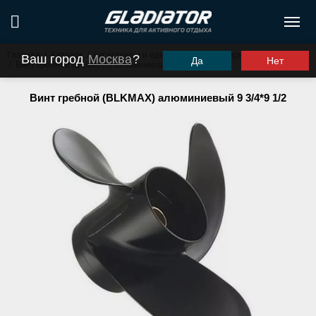
Главная
/
Каталог
/
Аксессуары и одежда
/
Аксессуары для моторов
Ваш город
Москва
?
Да
Нет
/
Винт гребной (BLKMAX) алюминиевый 9 3/4*9 1/2
Винт гребной (BLKMAX) алюминиевый 9 3/4*9 1/2