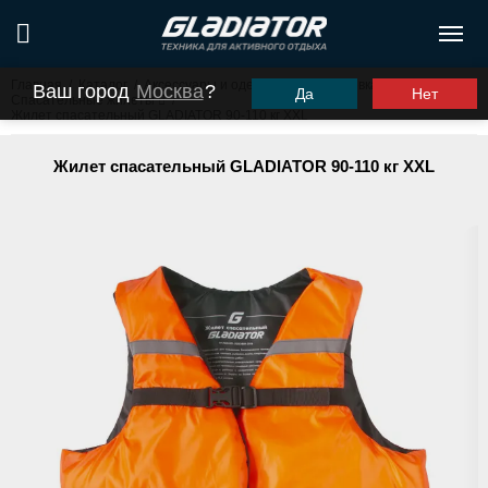
Главная
/
Каталог
/
Аксессуары и одежда
/
Экипировка и одежда
/
Ваш город
Москва
?
Да
Нет
Спасательные жилеты
/
Жилет спасательный GLADIATOR 90-110 кг XXL
Жилет спасательный GLADIATOR 90-110 кг XXL