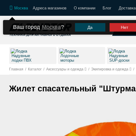
Москва
Адреса магазинов
О компании
Блог
Доставка
Ваш город
Москва
?
Да
Нет
К
Надувные
Лодочные
Надувные
лодки ПВХ
моторы
SUP-доски
Главная
/
Каталог
/
Аксессуары и одежда
/
Экипировка и одежда
/
Жилет спасательный "Штурма