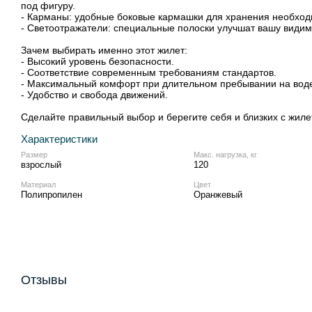
под фигуру.
- Карманы: удобные боковые кармашки для хранения необход
- Светоотражатели: специальные полоски улучшат вашу видим
Зачем выбирать именно этот жилет:
- Высокий уровень безопасности.
- Соответствие современным требованиям стандартов.
- Максимальный комфорт при длительном пребывании на во
- Удобство и свобода движений.
Сделайте правильный выбор и берегите себя и близких с жилет
Характеристики
Размер
Макс. нагрузка, кг
взрослый
120
Материал
Цвет
Полипропилен
Оранжевый
Отзывы