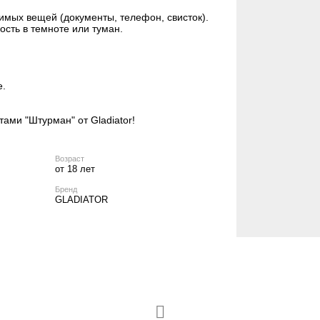
имых вещей (документы, телефон, свисток).
ость в темноте или туман.
де.
ами "Штурман" от Gladiator!
Возраст
от 18 лет
Бренд
GLADIATOR