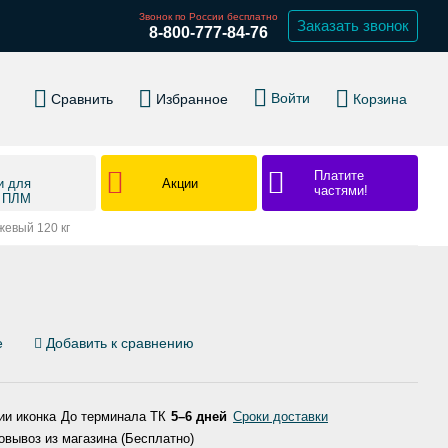
Звонок по России бесплатно
Заказать звонок
8-800-777-84-76
Войти
Сравнить
Избранное
Корзина
Платите
Акции
и для
частями!
в ПЛМ
евый 120 кг
е
Добавить к сравнению
До терминала ТК
5–6 дней
Сроки доставки
вывоз из магазина (Бесплатно)