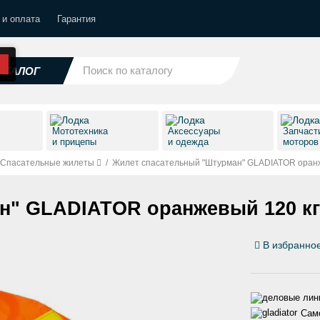
 и оплата
Гарантия
АТАЛОГ
Мототехника
Аксессуары
Запчаст
и прицепы
и одежда
моторо
Спасательные жилеты
/
Жилет спасательный "Штурман" GLADIATOR оранж
н" GLADIATOR оранжевый 120 кг
В избранно
Само