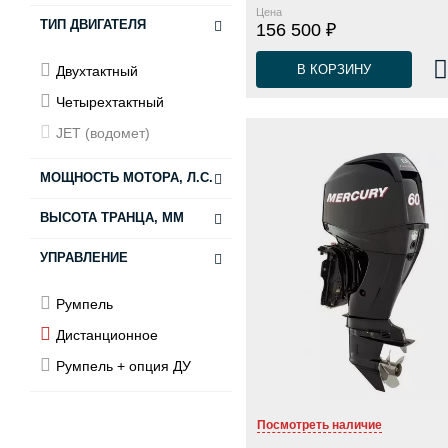
Цена
ТИП ДВИГАТЕЛЯ
156 500 ₽
В КОРЗИНУ
Двухтактный
Четырехтактный
JET (водомет)
МОЩНОСТЬ МОТОРА, Л.С.
ВЫСОТА ТРАНЦА, ММ
2,5-8
9,8-15
УПРАВЛЕНИЕ
381 (S)
20-30
438 (S)
Румпель
40-50
508 (L)
Дистанционное
60-80
Румпель + опция ДУ
Посмотреть наличие