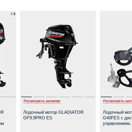
5
Посмотреть наличие
Посмотреть нал
OR
Лодочный мотор GLADIATOR
Лодочный мо
GF9.9PRO ES
G40FES с ди
ем
управлением.