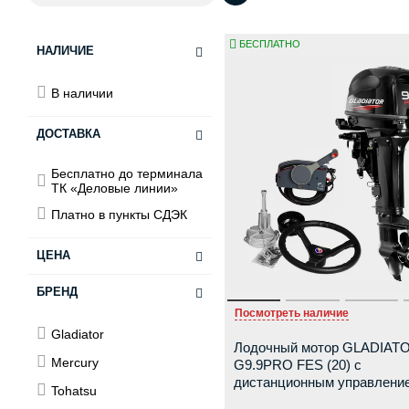
БЕСПЛАТНО
НАЛИЧИЕ
В наличии
ДОСТАВКА
Бесплатно до терминала
ТК «Деловые линии»
Платно в пункты СДЭК
ЦЕНА
БРЕНД
от
до
Посмотреть наличие
Gladiator
Лодочный мотор GLADIAT
Mercury
G9.9PRO FES (20) с
дистанционным управлени
Tohatsu