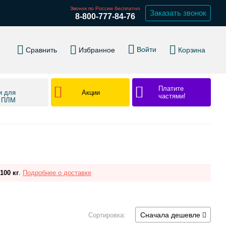
Звонок по России бесплатно
Заказать звонок
8-800-777-84-76
Войти
Сравнить
Избранное
Корзина
Платите
Акции
и для
частями!
в ПЛМ
100 кг
.
Подробнее о доставке
Сначала дешевле
Сортировка: