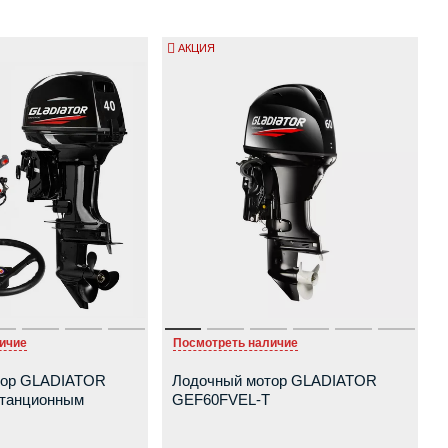
АКЦИЯ
ичие
Посмотреть наличие
тор GLADIATOR
Лодочный мотор GLADIATOR
станционным
GEF60FVEL-T