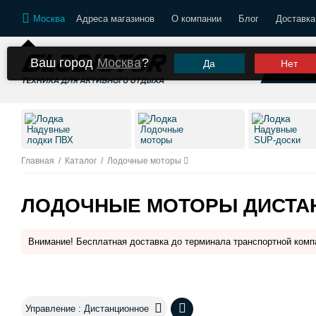
Москва
Адреса магазинов
О компании
Блог
Доставка
Ваш город
Москва
?
Да
Нет
К
Надувные
Лодочные
Надувные
лодки ПВХ
моторы
SUP-доски
Главная
/
Каталог
/
Лодочные моторы
ЛОДОЧНЫЕ МОТОРЫ ДИСТА
Внимание! Бесплатная доставка до терминала транспортной комп
Управление : Дистанционное