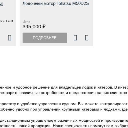
Лодочный мотор Tohatsu M50D2S
60
сь 1 шт!
Цена
395 000 ₽
ПОДРОБНЕЕ
нное и удобное решение для владельцев лодок и катеров. В инте
летворить различные потребности и предпочтения наших клиентов.
ростоту и удобство управления судном. Вы можете контролироват
собенно удобно при управлении крупными катерами и лодками, где
 с дистанционным управлением различных мощностей и производит
адежность нашей продукции. Наши специалисты помогут вам выбра