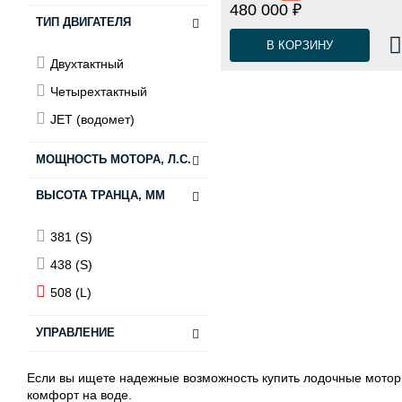
480 000 ₽
ТИП ДВИГАТЕЛЯ
В КОРЗИНУ
Двухтактный
Четырехтактный
JET (водомет)
МОЩНОСТЬ МОТОРА, Л.С.
ВЫСОТА ТРАНЦА, ММ
2,5-8
9,8-15
381 (S)
20-30
438 (S)
40-50
508 (L)
60-80
УПРАВЛЕНИЕ
Румпель
Если вы ищете надежные возможность купить лодочные моторы
комфорт на воде.
Дистанционное