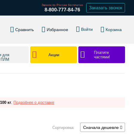
Звонок по России бесплатно
Заказать звонок
8-800-777-84-76
Войти
Сравнить
Избранное
Корзина
Платите
Акции
и для
частями!
в ПЛМ
100 кг
.
Подробнее о доставке
Сначала дешевле
Сортировка: