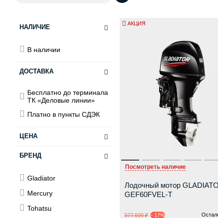
АКЦИЯ
НАЛИЧИЕ
В наличии
ДОСТАВКА
Бесплатно до терминала
ТК «Деловые линии»
Платно в пункты СДЭК
ЦЕНА
БРЕНД
от
до
Посмотреть наличие
Gladiator
Лодочный мотор GLADIAT
Mercury
GEF60FVEL-T
Tohatsu
Остало
577 500 ₽
- 17%