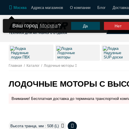
Москва
Адреса магазинов
О компании
Блог
Доставка
Ваш город
Москва
?
Да
Нет
К
Надувные
Лодочные
Надувные
лодки ПВХ
моторы
SUP-доски
Главная
/
Каталог
/
Лодочные моторы
ЛОДОЧНЫЕ МОТОРЫ С ВЫСО
Внимание! Бесплатная доставка до терминала транспортной комп
Высота транца, мм : 508 (L)