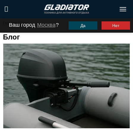
Главная
/
Блог
Ваш город
Москва
?
Да
Нет
Блог