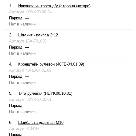
1.
Наконечник троса д/у (сторона мотора)
Артикул
HDYK00.00.24
Паркод:
—
Нет в наличии
2.
Шплинт - клипса 2*12
Артикул
15A-701030
Паркод:
—
Нет в наличии
4.
Кронштейн рулевой (40FE-04.01.09)
Артикул
40FE-04.01.09
Паркод:
—
Нет в наличии
5.
Тяга рулевая (HDYK00.10.01)
Артикул
HDYK00.10.01
Паркод:
—
Нет в наличии
6.
Шайба стандартная М10
Артикул
0104160
Паркод:
—