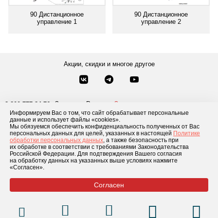
90 Дистанционное
90 Дистанционное
управление 1
управление 2
Акции, скидки и многое другое
Звонки по России
Заказать звонок
8-800-777-84-76
Информируем Вас о том, что сайт обрабатывает персональные
Москва
8 495 181-69-06
данные и использует файлы «cookies».
Мы обязуемся обеспечить конфиденциальность полученных от Вас
персональных данных для целей, указанных в настоящей
Политике
обработки персональных данных
, а также безопасность при
Каталог товаров
О компании
Доставка и оплата
Блог
Отзывы
их обработке в соответствии с требованиями Законодательства
Российской Федерации. Для подтверждения Вашего согласия
Условия рассрочки
Контакты
на обработку данных на указанных выше условиях нажмите
«Согласен».
Согласен
© 2026 «GLADIATOR»