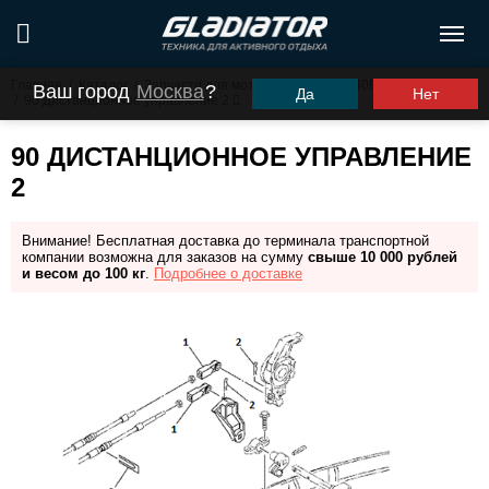
Главная
/
Каталог
/
Запчасти для моторов ПЛМ
/
G40FHS (G40FES)
Ваш город
Москва
?
Да
Нет
/
90 Дистанционное управление 2
90 ДИСТАНЦИОННОЕ УПРАВЛЕНИЕ
2
Внимание! Бесплатная доставка до терминала транспортной
компании возможна для заказов на сумму
свыше 10 000 рублей
и весом до 100 кг
.
Подробнее о доставке