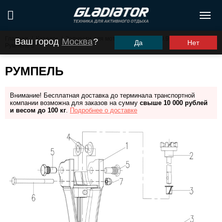
Главная
/
Каталог
/
Запчасти для моторов ПЛМ
/
G9.9PRO
/
Ваш город
Москва
?
Да
Нет
Румпель
РУМПЕЛЬ
Внимание! Бесплатная доставка до терминала транспортной
компании возможна для заказов на сумму
свыше 10 000 рублей
и весом до 100 кг
.
Подробнее о доставке