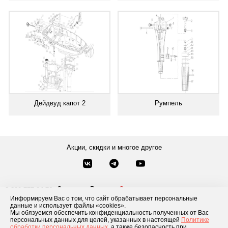
Дейдвуд капот 2
Румпель
Акции, скидки и многое другое
Звонки по России
Заказать звонок
8-800-777-84-76
Информируем Вас о том, что сайт обрабатывает персональные
Москва
8 495 181-69-06
данные и использует файлы «cookies».
Мы обязуемся обеспечить конфиденциальность полученных от Вас
персональных данных для целей, указанных в настоящей
Политике
обработки персональных данных
, а также безопасность при