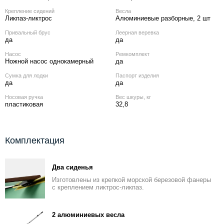
Крепление сидений
Весла
Ликпаз-ликтрос
Алюминиевые разборные, 2 шт
Привальный брус
Леерная веревка
да
да
Насос
Ремкомплект
Ножной насос однокамерный
да
Сумка для лодки
Паспорт изделия
да
да
Носовая ручка
Вес шкуры, кг
пластиковая
32,8
Комплектация
Два сиденья
Изготовлены из крепкой морской березовой фанеры
с креплением ликтрос-ликпаз.
2 алюминиевых весла