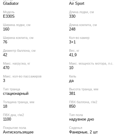
Gladiator
Air Sport
Модель
Длина лодки, см
E330S
330
Ширина лодки, см
Длина кокпита, см
160
248
Ширина кокпита, см
Кол‑во камер
76
3+1
Диаметр баллона, см
Вес, кг
42
41,9
Макс. нагрузка, кг
Макс. мощность мотора, л.с.
470
10
Макс. кол‑во пассажиров
Киль
3
да
Тип транца
Высота транца, мм
стационарный
381
Толщина транца, мм
ПВХ баллона, г/м2
18
850
ПВХ дна, г/м2
Тип пола
1100
надувное дно
Покрытие пола
Сиденья
Антискользящее
Фанерные, 2 шт