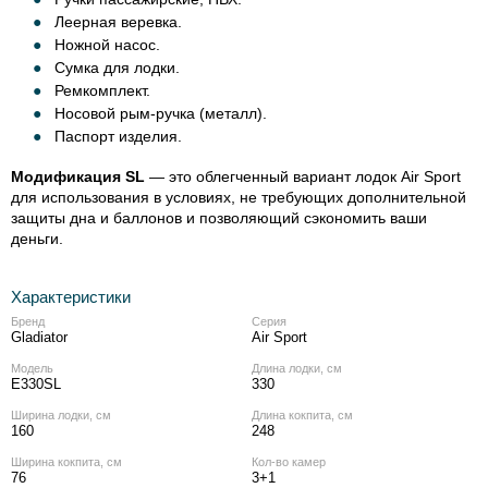
Леерная веревка.
Ножной насос.
Сумка для лодки.
Ремкомплект.
Носовой
рым-ручка
(металл).
Паспорт изделия.
Модификация SL
— это облегченный вариант лодок Air Sport
для использования в условиях, не требующих дополнительной
защиты дна и баллонов и позволяющий сэкономить ваши
деньги.
Характеристики
Бренд
Серия
Gladiator
Air Sport
Модель
Длина лодки, см
E330SL
330
Ширина лодки, см
Длина кокпита, см
160
248
Ширина кокпита, см
Кол‑во камер
76
3+1