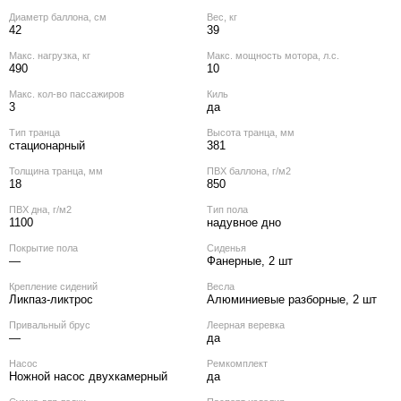
Диаметр баллона, см
Вес, кг
42
39
Макс. нагрузка, кг
Макс. мощность мотора, л.с.
490
10
Макс. кол‑во пассажиров
Киль
3
да
Тип транца
Высота транца, мм
стационарный
381
Толщина транца, мм
ПВХ баллона, г/м2
18
850
ПВХ дна, г/м2
Тип пола
1100
надувное дно
Покрытие пола
Сиденья
—
Фанерные, 2 шт
Крепление сидений
Весла
Ликпаз-ликтрос
Алюминиевые разборные, 2 шт
Привальный брус
Леерная веревка
—
да
Насос
Ремкомплект
Ножной насос двухкамерный
да