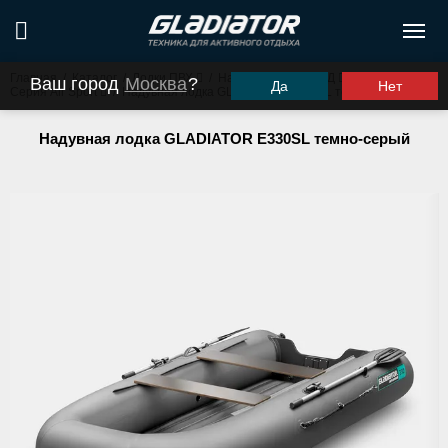
Главная
/
Каталог
/
Лодки ПВХ
/
Надувное дно НДНД
/
Ваш город
Москва
?
Да
Нет
Серия Air Sport
/
Надувная лодка GLADIATOR E330SL темно-серый
Надувная лодка GLADIATOR E330SL темно-серый