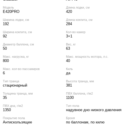
Модель
Длина лодки, см
E420PRO
420
Ширина лодки, см
Длина кокпита, см
192
284
Ширина кокпита, см
Кол‑во камер
92
3+1
Диаметр баллона, см
Вес, кг
50
63
Макс. нагрузка, кг
Макс. мощность мотора, л.с.
800
40
Макс. кол‑во пассажиров
Киль
6
да
Тип транца
Высота транца, мм
стационарный
381
Толщина транца, мм
ПВХ баллона, г/м2
35
1100
ПВХ дна, г/м2
Тип пола
1350
надувное дно низкого давления
Покрытие пола
Броня
Антискользящее
по баллонам, по килю