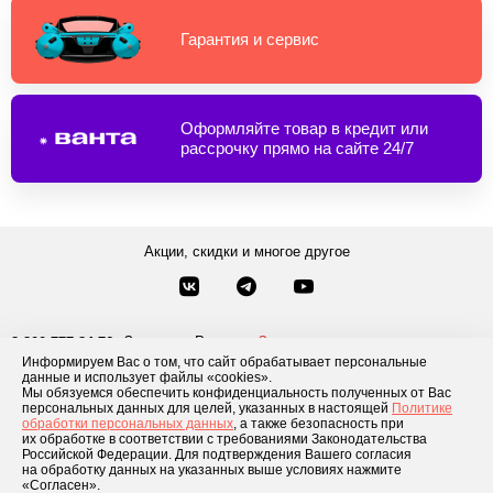
Гарантия и сервис
Оформляйте товар в кредит или
рассрочку прямо на сайте 24/7
Акции, скидки и многое другое
Звонки по России
Заказать звонок
8-800-777-84-76
Информируем Вас о том, что сайт обрабатывает персональные
Москва
8 495 181-69-06
данные и использует файлы «cookies».
Мы обязуемся обеспечить конфиденциальность полученных от Вас
персональных данных для целей, указанных в настоящей
Политике
обработки персональных данных
, а также безопасность при
Каталог товаров
О компании
Доставка и оплата
Блог
Отзывы
их обработке в соответствии с требованиями Законодательства
Российской Федерации. Для подтверждения Вашего согласия
Условия рассрочки
Контакты
на обработку данных на указанных выше условиях нажмите
«Согласен».