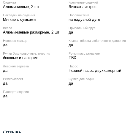
Сиденья
Крепление сидений
Алюминиевые, 2 шт
Ликпаз-ликтрос
Накладки на сидения
Носовой тент
Мягкие с сумками
на надувной дуге
Весла
Привальный брус
Алюминиевые разборные, 2 шт
да
Носовое кольцо
Клапан сброса избыточного давления
да
да
Ручки буксировочные, пластик
Ручки пассажирские
боковые и на корме
ПВХ
Леерная веревка
Насос
да
Ножной насос двухкамерный
Ремкомплект
Сумка для лодки
да
да
Паспорт изделия
да
Отзывы