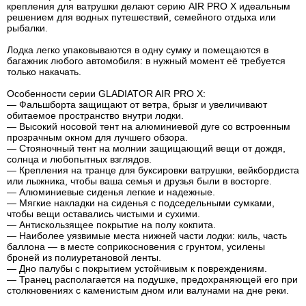
крепления для ватрушки делают серию AIR PRO X идеальным
решением для водных путешествий, семейного отдыха или
рыбалки.
Лодка легко упаковываются в одну сумку и помещаются в
багажник любого автомобиля: в нужный момент её требуется
только накачать.
Особенности серии GLADIATOR AIR PRO X:
— Фальшборта защищают от ветра, брызг и увеличивают
обитаемое пространство внутри лодки.
— Высокий носовой тент на алюминиевой дуге со встроенным
прозрачным окном для лучшего обзора.
— Стояночный тент на молнии защищающий вещи от дождя,
солнца и любопытных взглядов.
— Крепления на транце для буксировки ватрушки, вейкбордиста
или лыжника, чтобы ваша семья и друзья были в восторге.
— Алюминиевые сиденья легкие и надежные.
— Мягкие накладки на сиденья с подседельными сумками,
чтобы вещи оставались чистыми и сухими.
— Антискользящее покрытие на полу кокпита.
— Наиболее уязвимые места нижней части лодки: киль, часть
баллона — в месте соприкосновения с грунтом, усилены
броней из полиуретановой ленты.
— Дно палубы с покрытием устойчивым к повреждениям.
— Транец располагается на подушке, предохраняющей его при
столкновениях с каменистым дном или валунами на дне реки.