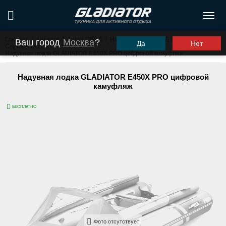
Главная
/
Каталог
/
Лодки ПВХ
/
Надувное дно НДНД
/
Ваш город
Москва
?
Да
Нет
Серия Air Pro X
/
Надувная лодка GLADIATOR E450X PRO цифровой камуфляж
Надувная лодка GLADIATOR E450X PRO цифровой
камуфляж
БЕСПЛАТНО
Фото отсутствует