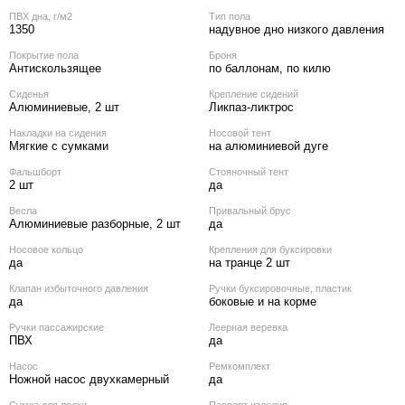
ПВХ дна, г/м2
Тип пола
1350
надувное дно низкого давления
Покрытие пола
Броня
Антискользящее
по баллонам, по килю
Сиденья
Крепление сидений
Алюминиевые, 2 шт
Ликпаз-ликтрос
Накладки на сидения
Носовой тент
Мягкие с сумками
на алюминиевой дуге
Фальшборт
Стояночный тент
2 шт
да
Весла
Привальный брус
Алюминиевые разборные, 2 шт
да
Носовое кольцо
Крепления для буксировки
да
на транце 2 шт
Клапан избыточного давления
Ручки буксировочные, пластик
да
боковые и на корме
Ручки пассажирские
Леерная веревка
ПВХ
да
Насос
Ремкомплект
Ножной насос двухкамерный
да