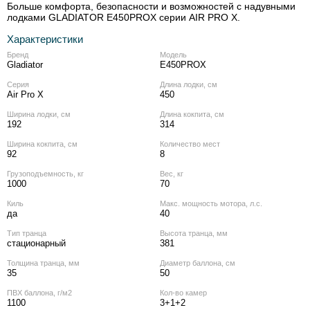
Больше комфорта, безопасности и возможностей с надувными
лодками GLADIATOR E450PROX серии AIR PRO X.
Характеристики
Бренд
Модель
Gladiator
E450PROX
Серия
Длина лодки, см
Air Pro X
450
Ширина лодки, см
Длина кокпита, см
192
314
Ширина кокпита, см
Количество мест
92
8
Грузоподъемность, кг
Вес, кг
1000
70
Киль
Макс. мощность мотора, л.с.
да
40
Тип транца
Высота транца, мм
стационарный
381
Толщина транца, мм
Диаметр баллона, см
35
50
ПВХ баллона, г/м2
Кол‑во камер
1100
3+1+2