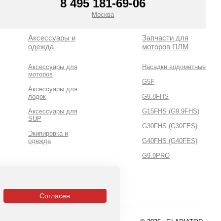
8 495 181-69-06
Москва
Аксессуары и
Запчасти для
одежда
моторов ПЛМ
Аксессуары для
Насадки водометные
моторов
G5F
Аксессуары для
лодок
G9.8FHS
Аксессуары для
G15FHS (G9.9FHS)
SUP
G30FHS (G30FES)
Экипировка и
одежда
G40FHS (G40FES)
G9.9PRO
Согласен