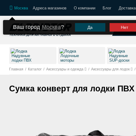
Москва
Адреса магазинов
О компании
Блог
Доставка
Ваш город
Москва
?
Да
Нет
К
Надувные
Лодочные
Надувные
лодки ПВХ
моторы
SUP-доски
Главная
/
Каталог
/
Аксессуары и одежда
/
Аксессуары для лодок
/
Сумка конверт для лодки ПВХ 