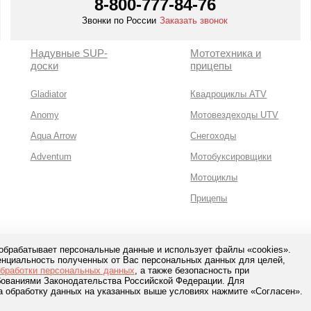
8-800-777-84-76
Звонки по России
Заказать звонок
Надувные SUP-
Мототехника и
доски
прицепы
Gladiator
Квадроциклы ATV
Anomy
Мотовездеходы UTV
Aqua Arrow
Снегоходы
Adventum
Мотобуксировщики
Мотоциклы
Прицепы
 обрабатывает персональные данные и использует файлы «cookies».
нциальность полученных от Вас персональных данных для целей,
сная оплата с помощью
обработки персональных данных
, а также безопасность при
банков и сервисов
ебованиями Законодательства Российской Федерации. Для
а обработку данных на указанных выше условиях нажмите «Согласен».