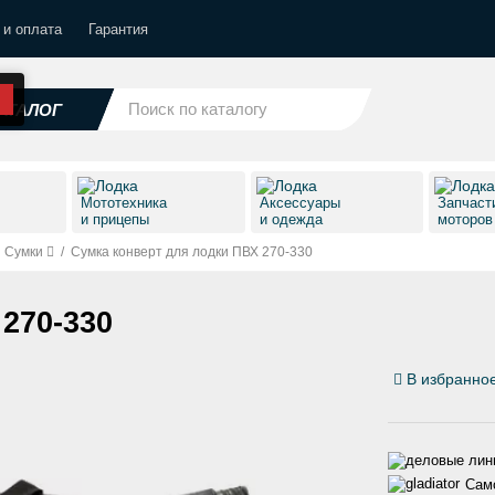
 и оплата
Гарантия
АТАЛОГ
Мототехника
Аксессуары
Запчаст
и прицепы
и одежда
моторо
Сумки
/
Сумка конверт для лодки ПВХ 270-330
270-330
В избранно
Само