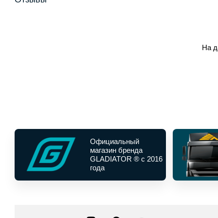
На д
Официальный
магазин бренда
GLADIATOR ® с 2016
года