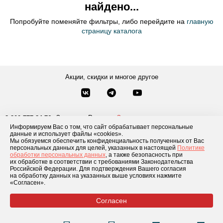
найдено...
Попробуйте поменяйте фильтры, либо перейдите на
главную
страницу каталога
Акции, скидки и многое другое
Звонки по России
Заказать звонок
8-800-777-84-76
Информируем Вас о том, что сайт обрабатывает персональные
Москва
8 495 181-69-06
данные и использует файлы «cookies».
Мы обязуемся обеспечить конфиденциальность полученных от Вас
персональных данных для целей, указанных в настоящей
Политике
обработки персональных данных
, а также безопасность при
Каталог товаров
О компании
Доставка и оплата
Блог
Отзывы
их обработке в соответствии с требованиями Законодательства
Российской Федерации. Для подтверждения Вашего согласия
Условия рассрочки
Контакты
на обработку данных на указанных выше условиях нажмите
«Согласен».
Согласен
© 2026 «GLADIATOR»