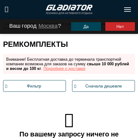
Главная
/
Каталог
/
Аксессуары и одежда
/
Аксессуары для лодок
/
Ваш город
Москва
?
Да
Нет
Ремкомплекты
РЕМКОМПЛЕКТЫ
Внимание! Бесплатная доставка до терминала транспортной
компании возможна для заказов на сумму
свыше 10 000 рублей
и весом до 100 кг
.
Подробнее о доставке
Фильтр
Сначала дешевле
По вашему запросу ничего не