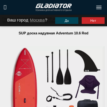
Главная
/
Каталог
/
Надувные SUP-доски
/
Adventum
/
Ваш город
Москва
?
Да
Нет
SUP доска надувная Adventum 10.6 Red
SUP доска надувная Adventum 10.6 Red