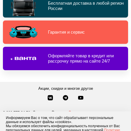
Бесплатная доставка в любой регион
России
Гарантия и сервис
Оформляйте товар в кредит или
рассрочку прямо на сайте 24/7
Акции, скидки и многое другое
Звонки по России
Заказать звонок
8-800-777-84-76
Информируем Вас о том, что сайт обрабатывает персональные
Москва
8 495 181-69-06
данные и использует файлы «cookies».
Мы обязуемся обеспечить конфиденциальность полученных от Вас
персональных данных для целей, указанных в настоящей
Политике