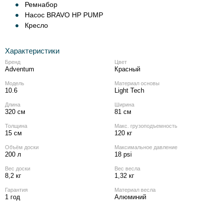
Ремнабор
Насос BRAVO HP PUMP
Кресло
Характеристики
Бренд
Цвет
Adventum
Красный
Модель
Материал основы
10.6
Light Tech
Длина
Ширина
320 см
81 см
Толщина
Макс. грузоподъемность
15 см
120 кг
Объём доски
Максимальное давление
200 л
18 psi
Вес доски
Вес весла
8,2 кг
1,32 кг
Гарантия
Материал весла
1 год
Алюминий