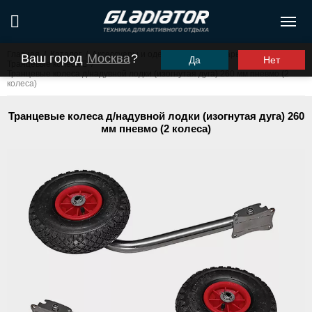
Главная
/
Каталог
/
Аксессуары и одежда
/
Аксессуары для лодок
/
Ваш город
Москва
?
Да
Нет
Транцевые колеса
/
Транцевые колеса д/надувной лодки (изогнутая дуга) 260 мм пневмо (2
колеса)
Транцевые колеса д/надувной лодки (изогнутая дуга) 260
мм пневмо (2 колеса)