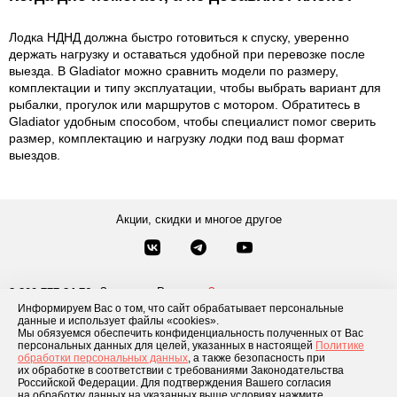
Лодка НДНД должна быстро готовиться к спуску, уверенно
держать нагрузку и оставаться удобной при перевозке после
выезда. В Gladiator можно сравнить модели по размеру,
комплектации и типу эксплуатации, чтобы выбрать вариант для
рыбалки, прогулок или маршрутов с мотором. Обратитесь в
Gladiator удобным способом, чтобы специалист помог сверить
размер, комплектацию и нагрузку лодки под ваш формат
выездов.
Акции, скидки и многое другое
Звонки по России
Заказать звонок
8-800-777-84-76
Информируем Вас о том, что сайт обрабатывает персональные
Москва
8 495 181-69-06
данные и использует файлы «cookies».
Мы обязуемся обеспечить конфиденциальность полученных от Вас
персональных данных для целей, указанных в настоящей
Политике
обработки персональных данных
, а также безопасность при
Каталог товаров
О компании
Доставка и оплата
Блог
Отзывы
их обработке в соответствии с требованиями Законодательства
Российской Федерации. Для подтверждения Вашего согласия
Условия рассрочки
Контакты
на обработку данных на указанных выше условиях нажмите