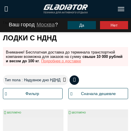
Главная
/
Каталог
/
Лодки ПВХ
Ваш город
Москва
?
Да
Нет
ЛОДКИ С НДНД
Внимание! Бесплатная доставка до терминала транспортной
компании возможна для заказов на сумму
свыше 10 000 рублей
и весом до 100 кг
.
Подробнее о доставке
Тип пола : Надувное дно НДНД
Фильтр
Сначала дешевле
БЕСПЛАТНО
БЕСПЛАТНО