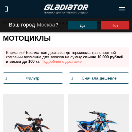
Главная
/
Каталог
/
Мототехника и прицепы
/
Мотоциклы
Ваш город
Москва
?
Да
Нет
МОТОЦИКЛЫ
Внимание! Бесплатная доставка до терминала транспортной
компании возможна для заказов на сумму
свыше 10 000 рублей
и весом до 100 кг
.
Подробнее о доставке
Фильтр
Сначала дешевле