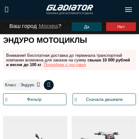
Главная
/
Каталог
/
Мототехника и прицепы
/
Мотоциклы
Ваш город
Москва
?
Да
Нет
ЭНДУРО МОТОЦИКЛЫ
Внимание! Бесплатная доставка до терминала транспортной
компании возможна для заказов на сумму
свыше 10 000 рублей
и весом до 100 кг
.
Подробнее о доставке
Класс : Эндуро
Фильтр
Сначала дешевле