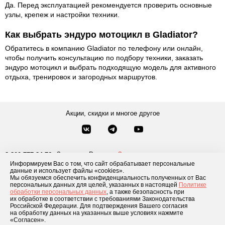
Да. Перед эксплуатацией рекомендуется проверить основные
узлы, крепеж и настройки техники.
Как выбрать эндуро мотоцикл в Gladiator?
Обратитесь в компанию Gladiator по телефону или онлайн,
чтобы получить консультацию по подбору техники, заказать
эндуро мотоцикл и выбрать подходящую модель для активного
отдыха, тренировок и загородных маршрутов.
Акции, скидки и многое другое
Звонки по России
Заказать звонок
8-800-777-84-76
Информируем Вас о том, что сайт обрабатывает персональные
Москва
8 495 181-69-06
данные и использует файлы «cookies».
Мы обязуемся обеспечить конфиденциальность полученных от Вас
персональных данных для целей, указанных в настоящей
Политике
обработки персональных данных
, а также безопасность при
Каталог товаров
О компании
Доставка и оплата
Блог
Отзывы
их обработке в соответствии с требованиями Законодательства
Российской Федерации. Для подтверждения Вашего согласия
Условия рассрочки
Контакты
на обработку данных на указанных выше условиях нажмите
«Согласен».