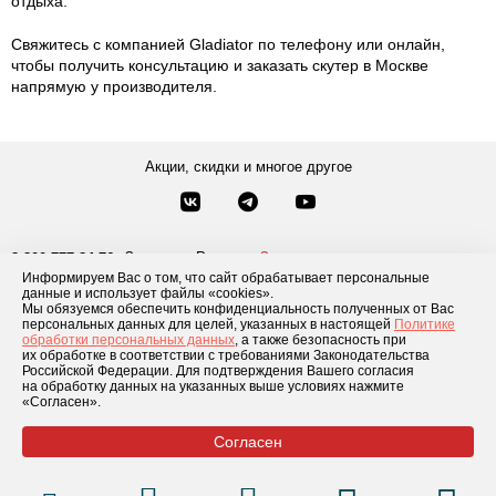
отдыха.
Свяжитесь с компанией Gladiator по телефону или онлайн,
чтобы получить консультацию и заказать скутер в Москве
напрямую у производителя.
Акции, скидки и многое другое
Звонки по России
Заказать звонок
8-800-777-84-76
Информируем Вас о том, что сайт обрабатывает персональные
Москва
8 495 181-69-06
данные и использует файлы «cookies».
Мы обязуемся обеспечить конфиденциальность полученных от Вас
персональных данных для целей, указанных в настоящей
Политике
обработки персональных данных
, а также безопасность при
Каталог товаров
О компании
Доставка и оплата
Блог
Отзывы
их обработке в соответствии с требованиями Законодательства
Российской Федерации. Для подтверждения Вашего согласия
Условия рассрочки
Контакты
на обработку данных на указанных выше условиях нажмите
«Согласен».
Согласен
© 2026 «GLADIATOR»