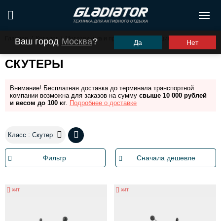
Главная
/
Каталог
/
Мототехника и прицепы
/
Мотоциклы
Ваш город
Москва
?
Да
Нет
СКУТЕРЫ
Внимание! Бесплатная доставка до терминала транспортной
компании возможна для заказов на сумму
свыше 10 000 рублей
и весом до 100 кг
.
Подробнее о доставке
Класс : Скутер
Фильтр
Сначала дешевле
ХИТ
ХИТ