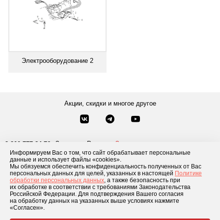
Электрооборудование 2
Акции, скидки и многое другое
Звонки по России
Заказать звонок
8-800-777-84-76
Информируем Вас о том, что сайт обрабатывает персональные
Москва
8 495 181-69-06
данные и использует файлы «cookies».
Мы обязуемся обеспечить конфиденциальность полученных от Вас
персональных данных для целей, указанных в настоящей
Политике
обработки персональных данных
, а также безопасность при
Каталог товаров
О компании
Доставка и оплата
Блог
Отзывы
их обработке в соответствии с требованиями Законодательства
Российской Федерации. Для подтверждения Вашего согласия
Условия рассрочки
Контакты
на обработку данных на указанных выше условиях нажмите
«Согласен».