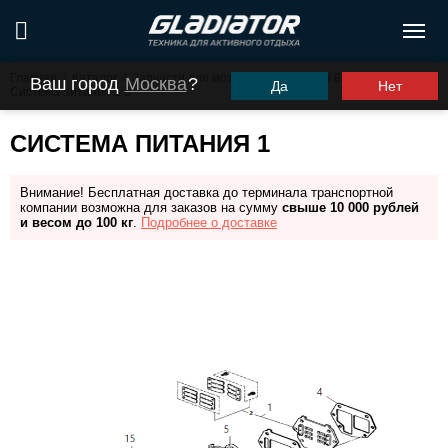
Главная
/
Каталог
/
Запчасти для моторов ПЛМ
/
G9.8FHS
/
Ваш город
Москва
?
Да
Нет
Система питания 1
СИСТЕМА ПИТАНИЯ 1
Внимание! Бесплатная доставка до терминала транспортной
компании возможна для заказов на сумму
свыше 10 000 рублей
и весом до 100 кг
.
Подробнее о доставке