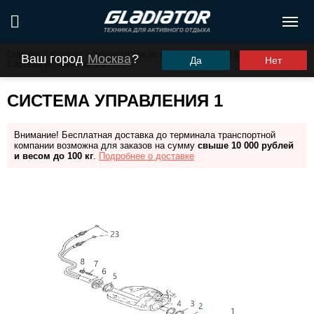
Главная
/
Каталог
/
Запчасти для моторов ПЛМ
/
G9.8FHS
/
Ваш город
Москва
?
Да
Нет
Система управления 1
СИСТЕМА УПРАВЛЕНИЯ 1
Внимание! Бесплатная доставка до терминала транспортной
компании возможна для заказов на сумму
свыше 10 000 рублей
и весом до 100 кг
.
Подробнее о доставке