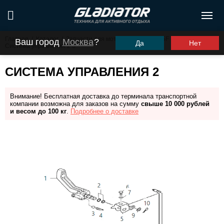
Главная
/
Каталог
/
Запчасти для моторов ПЛМ
/
G5F
/
Ваш город
Москва
?
Да
Нет
Система управления 2
СИСТЕМА УПРАВЛЕНИЯ 2
Внимание! Бесплатная доставка до терминала транспортной
компании возможна для заказов на сумму
свыше 10 000 рублей
и весом до 100 кг
.
Подробнее о доставке