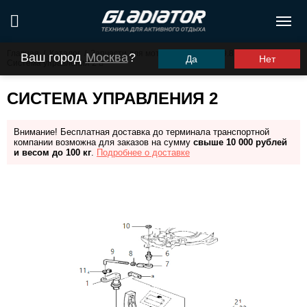
Главная
/
Каталог
/
Запчасти для моторов ПЛМ
/
G9.8FHS
/
Ваш город
Москва
?
Да
Нет
Система управления 2
СИСТЕМА УПРАВЛЕНИЯ 2
Внимание! Бесплатная доставка до терминала транспортной
компании возможна для заказов на сумму
свыше 10 000 рублей
и весом до 100 кг
.
Подробнее о доставке