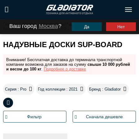
Главная
/
Каталог
/
Надувные SUP-доски
/
Gladiator
/
Ваш город
Москва
?
Да
Нет
Коллекция SUP 2021-2022
/
PRO
НАДУВНЫЕ ДОСКИ SUP-BOARD
Внимание! Бесплатная доставка до терминала транспортной
компании возможна для заказов на сумму
свыше 10 000 рублей
и весом до 100 кг
.
Подробнее о доставке
Серия : Pro
Год коллекции : 2021
Бренд : Gladiator
Фильтр
Сначала дешевле