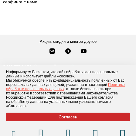
серфинга с нами.
Акции, скидки и многое другое
Звонки по России
Заказать звонок
8-800-777-84-76
Информируем Вас о том, что сайт обрабатывает персональные
Москва
8 495 181-69-06
данные и использует файлы «cookies».
Мы обязуемся обеспечить конфиденциальность полученных от Вас
персональных данных для целей, указанных в настоящей
Политике
обработки персональных данных
, а также безопасность при
Каталог товаров
О компании
Доставка и оплата
Блог
Отзывы
их обработке в соответствии с требованиями Законодательства
Российской Федерации. Для подтверждения Вашего согласия
Условия рассрочки
Контакты
на обработку данных на указанных выше условиях нажмите
«Согласен».
Согласен
© 2026 «GLADIATOR»