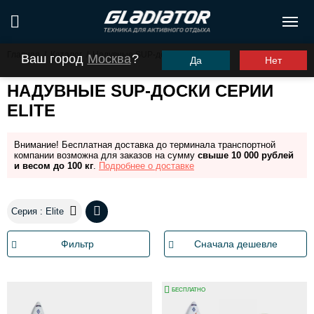
Главная
/
Каталог
/
Надувные SUP-доски
Ваш город
Москва
?
Да
Нет
НАДУВНЫЕ SUP-ДОСКИ СЕРИИ
ELITE
Внимание! Бесплатная доставка до терминала транспортной
компании возможна для заказов на сумму
свыше 10 000 рублей
и весом до 100 кг
.
Подробнее о доставке
Серия : Elite
Фильтр
Сначала дешевле
БЕСПЛАТНО