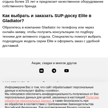
отдыха более 15 лет и предлагает качественное оборудование
собственного бренда.
Как выбрать и заказать SUP-доску Elite в
Gladiator?
Обратитесь в компанию Gladiator по телефону или через
онлайн-заявку, чтобы получить консультацию по подбору
техники для активного отдыха. Специалисты помогут выбрать
подходящую модель серии Elite и оформить заказ с удобной
доставкой.
Акции, скидки и многое другое
Звонки по России
Заказать звонок
8-800-777-84-76
Информируем Вас о том, что сайт обрабатывает персональные
Москва
8 495 181-69-06
данные и использует файлы «cookies».
Мы обязуемся обеспечить конфиденциальность полученных от Вас
персональных данных для целей, указанных в настоящей
Политике
обработки персональных данных
, а также безопасность при
Каталог товаров
О компании
Доставка и оплата
Блог
Отзывы
их обработке в соответствии с требованиями Законодательства
Российской Федерации. Для подтверждения Вашего согласия