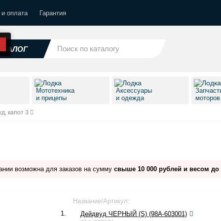
 и оплата
Гарантия
АТАЛОГ
Мототехника
Аксессуары
Запчаст
и прицепы
и одежда
моторо
д, капот 3
ании возможна для заказов на сумму
свыше 10 000 рублей и весом до 
Название/Артикул:
1.
Дейдвуд ЧЕРНЫЙ (S) (98A-603001)