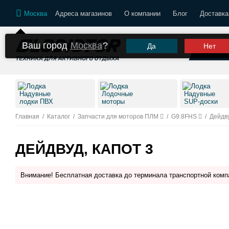
Москва
Адреса магазинов
О компании
Блог
Доставка
Ваш город
Москва
?
Да
Нет
К
Надувные
Лодочные
Надувные
лодки ПВХ
моторы
SUP-доски
Главная
/
Каталог
/
Запчасти для моторов ПЛМ
/
G9.8FHS
/
Дейдву
ДЕЙДВУД, КАПОТ 3
Внимание! Бесплатная доставка до терминала транспортной комп