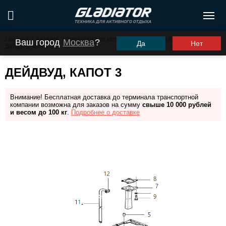
Главная
/
Каталог
/
Запчасти для моторов ПЛМ
/
G9.8FHS
/
Ваш город
Москва
?
Да
Нет
Дейдвуд, капот 3
ДЕЙДВУД, КАПОТ 3
Внимание! Бесплатная доставка до терминала транспортной
компании возможна для заказов на сумму
свыше 10 000 рублей
и весом до 100 кг
.
Подробнее о доставке