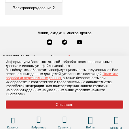
Электрооборудование 2
Акции, скидки и многое другое
Звонки по России
Заказать звонок
8-800-777-84-76
Информируем Вас о том, что сайт обрабатывает персональные
Москва
8 495 181-69-06
данные и использует файлы «cookies».
Мы обязуемся обеспечить конфиденциальность полученных от Вас
персональных данных для целей, указанных в настоящей
Политике
обработки персональных данных
, а также безопасность при
Каталог товаров
О компании
Доставка и оплата
Блог
Отзывы
их обработке в соответствии с требованиями Законодательства
Российской Федерации. Для подтверждения Вашего согласия
Условия рассрочки
Контакты
на обработку данных на указанных выше условиях нажмите
«Согласен».
Согласен
© 2026 «GLADIATOR»
Каталог
Избранное
Сравнить
Войти
Корзина